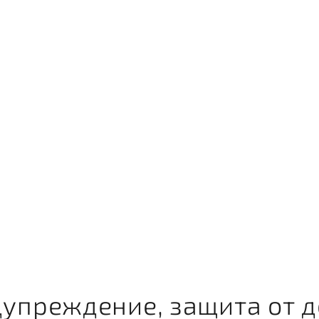
ая
Портфолио
Прайс
ТФП
Отзывы
Кон
ЕЛИЗАВЕТА
упреждение, защита от д